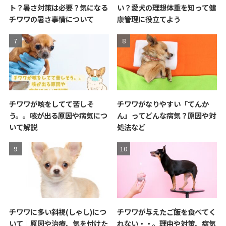
ト？暑さ対策は必要？気になる
い？愛犬の理想体重を知って健
チワワの暑さ事情について
康管理に役立てよう
チワワが咳をしてて苦しそ
チワワがなりやすい「てんか
う。。咳が出る原因や病気につ
ん」ってどんな病気？原因や対
いて解説
処法など
チワワに多い斜視(しゃし)につ
チワワが与えたご飯を食べてく
いて｜原因や治療、気を付けた
れない・・。理由や対策、病気