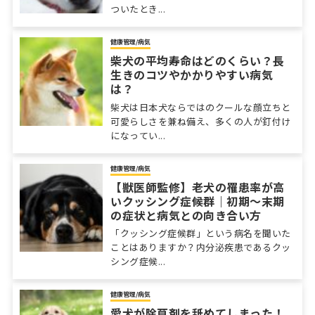
ついたとき...
健康管理/病気
柴犬の平均寿命はどのくらい？長
生きのコツやかかりやすい病気
は？
柴犬は日本犬ならではのクールな顔立ちと
可愛らしさを兼ね備え、多くの人が釘付け
になってい...
健康管理/病気
【獣医師監修】老犬の罹患率が高
いクッシング症候群｜初期～末期
の症状と病気との向き合い方
「クッシング症候群」という病名を聞いた
ことはありますか？内分泌疾患であるクッ
シング症候...
健康管理/病気
愛犬が除草剤を舐めてしまった！