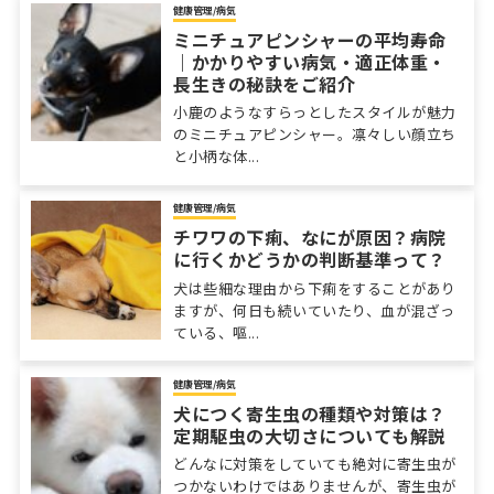
健康管理/病気
ミニチュアピンシャーの平均寿命
｜かかりやすい病気・適正体重・
長生きの秘訣をご紹介
小鹿のようなすらっとしたスタイルが魅力
のミニチュアピンシャー。凛々しい顔立ち
と小柄な体...
健康管理/病気
チワワの下痢、なにが原因？病院
に行くかどうかの判断基準って？
犬は些細な理由から下痢をすることがあり
ますが、何日も続いていたり、血が混ざっ
ている、嘔...
健康管理/病気
犬につく寄生虫の種類や対策は？
定期駆虫の大切さについても解説
どんなに対策をしていても絶対に寄生虫が
つかないわけではありませんが、寄生虫が