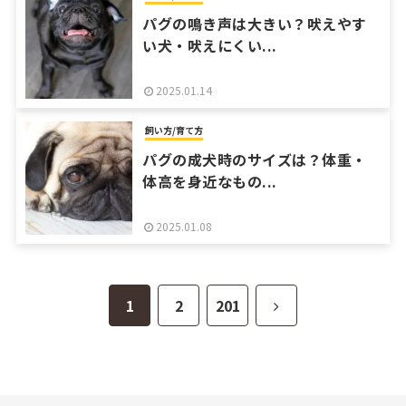
パグの鳴き声は大きい？吠えやす
い犬・吠えにくい...
2025.01.14
飼い方/育て方
パグの成犬時のサイズは？体重・
体高を身近なもの...
2025.01.08
次
1
2
201
へ