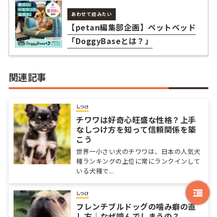
あわせて読みたい
【petan編集部企画】ペットベッド
「DoggyBaseとは？」
関連記事
しつけ
チワワは好奇心旺盛な性格？上手
なしつけ方を知って信頼関係を築
こう
世界一小さい犬のチワワは、日本の人気犬
種ランキングの上位に常にランクインして
いる犬種で...
しつけ
フレンチブルドッグの噛み癖の直
し方｜なぜ噛んでしまうの？