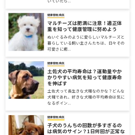
いていたら...
健康管理/病気
マルチーズは肥満に注意！適正体
重を知って健康管理に努めよう
ぬいぐるみのように愛らしいマルチーズと
暮らしている飼い主さんたちは、日々その
可愛さに癒...
健康管理/病気
土佐犬の平均寿命は？運動量やか
かりやすい病気を知って健康寿命
を伸ばす
土佐犬って長生きな犬種なのかな？どんな
犬種であれ、好きな犬種の平均寿命は気に
なるポイン...
健康管理/病気
子犬のうんちの回数が多すぎるの
は病気のサイン？1日何回が正常な