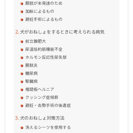
膀胱が未発達のため
加齢によるもの
避妊手術によるもの
犬がおねしょをするときに考えられる病気
前立腺肥大
尿道括約筋機能不全
ホルモン反応性尿失禁
膀胱炎
糖尿病
腎臓病
椎間板ヘルニア
クッシング症候群
避妊・去勢手術の後遺症
犬のおねしょ対策方法
洗えるシーツを使用する