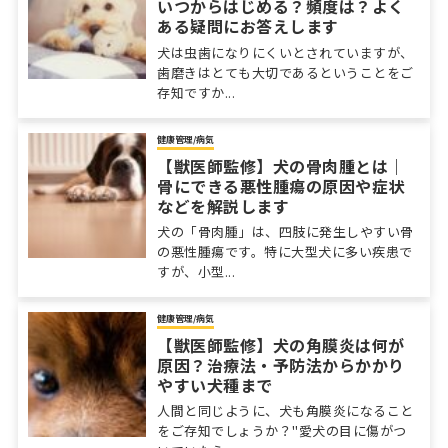
いつからはじめる？頻度は？よく
ある疑問にお答えします
犬は虫歯になりにくいとされていますが、
歯磨きはとても大切であるということをご
存知ですか...
健康管理/病気
【獣医師監修】犬の骨肉腫とは｜
骨にできる悪性腫瘍の原因や症状
などを解説します
犬の「骨肉腫」は、四肢に発生しやすい骨
の悪性腫瘍です。特に大型犬に多い疾患で
すが、小型...
健康管理/病気
【獣医師監修】犬の角膜炎は何が
原因？治療法・予防法からかかり
やすい犬種まで
人間と同じように、犬も角膜炎になること
をご存知でしょうか？"愛犬の目に傷がつ