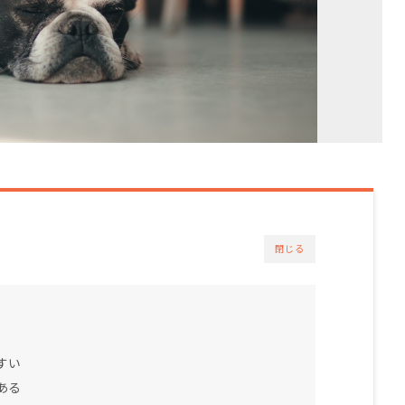
閉じる
すい
ある