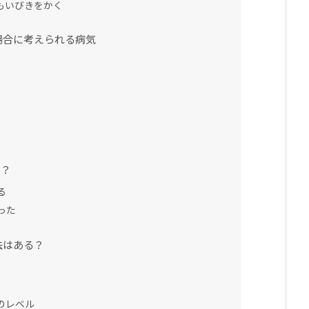
もいびきをかく
場合に考えられる病気
て？
る
った
法はある？
のレベル