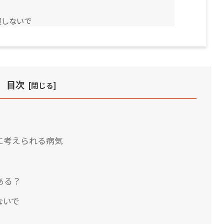
置しないで
目次
に考えられる病気
ある？
ないで