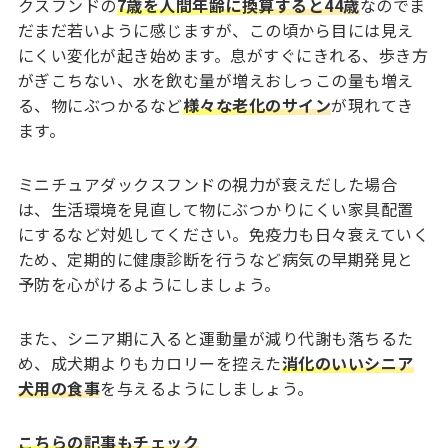
クスフンドの
7歳を人間年齢に換算すると44歳
なのでま
だまだ若いように感じますが、この頃から目には見え
にくい変化が起き始めます。息がすぐにきれる、歩き方
がぎこちない、水を飲む量が増えおしっこの量も増え
る、物にぶつかるなど
様々な老化のサイン
が現れてき
ます。
ミニチュアダックスフンドの視力が衰えだした場合
は、生活環境を見直して物にぶつかりにくい家具配置
にするなど対処してください。免疫力も日々衰えていく
ため、定期的に健康診断を行うなど病気の早期発見と
予防を心がけるようにしましょう。
また、シニア期に入ると運動量が減り代謝も落ちるた
め、成犬期よりもカロリーを控えた
消化のいいシニア
犬用の食事
を与えるようにしましょう。
こちらの記事もチェック