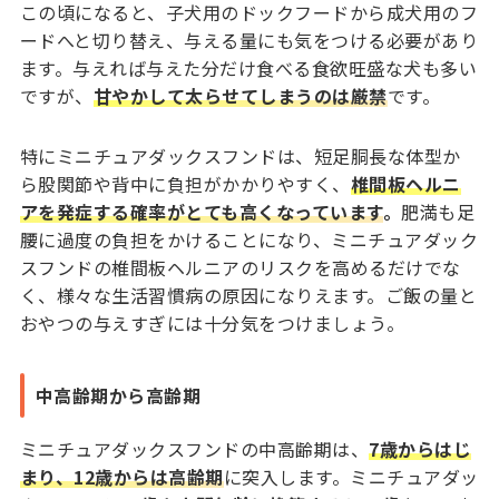
この頃になると、子犬用のドックフードから成犬用のフ
ードへと切り替え、与える量にも気をつける必要があり
ます。与えれば与えた分だけ食べる食欲旺盛な犬も多い
ですが、
甘やかして太らせてしまうのは厳禁
です。
特にミニチュアダックスフンドは、短足胴長な体型か
ら股関節や背中に負担がかかりやすく、
椎間板ヘルニ
アを発症する確率がとても高くなっています
。
肥満も足
腰に過度の負担をかけることになり、ミニチュアダック
スフンドの椎間板ヘルニアのリスクを高めるだけでな
く、様々な生活習慣病の原因になりえます。ご飯の量と
おやつの与えすぎには十分気をつけましょう。
中高齢期から高齢期
ミニチュアダックスフンドの中高齢期は、
7歳からはじ
まり、12歳からは高齢期
に突入します。ミニチュアダッ