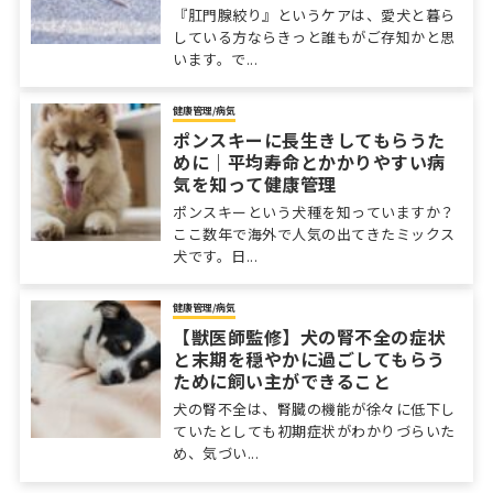
ケアについて
『肛門腺絞り』というケアは、愛犬と暮ら
している方ならきっと誰もがご存知かと思
います。で...
健康管理/病気
ポンスキーに長生きしてもらうた
めに｜平均寿命とかかりやすい病
気を知って健康管理
ポンスキーという犬種を知っていますか？
ここ数年で海外で人気の出てきたミックス
犬です。日...
健康管理/病気
【獣医師監修】犬の腎不全の症状
と末期を穏やかに過ごしてもらう
ために飼い主ができること
犬の腎不全は、腎臓の機能が徐々に低下し
ていたとしても初期症状がわかりづらいた
め、気づい...