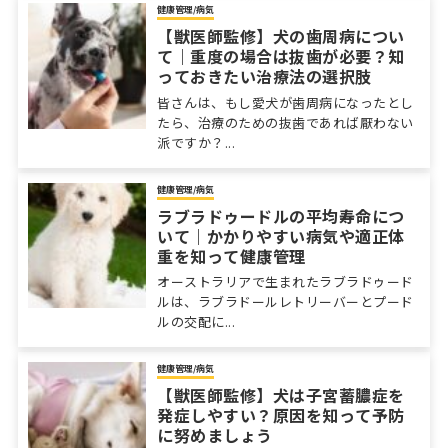
健康管理/病気
【獣医師監修】犬の歯周病につい
て｜重度の場合は抜歯が必要？知
っておきたい治療法の選択肢
皆さんは、もし愛犬が歯周病になったとし
たら、治療のための抜歯であれば厭わない
派ですか？...
健康管理/病気
ラブラドゥードルの平均寿命につ
いて｜かかりやすい病気や適正体
重を知って健康管理
オーストラリアで生まれたラブラドゥード
ルは、ラブラドールレトリーバーとプード
ルの交配に...
健康管理/病気
【獣医師監修】犬は子宮蓄膿症を
発症しやすい？原因を知って予防
に努めましょう