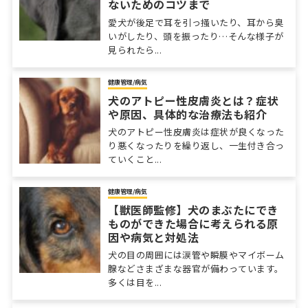
ないためのコツまで
愛犬が後足で耳を引っ掻いたり、耳から臭
いがしたり、頭を振ったり…そんな様子が
見られたら...
健康管理/病気
犬のアトピー性皮膚炎とは？症状
や原因、具体的な治療法も紹介
犬のアトピー性皮膚炎は症状が良くなった
り悪くなったりを繰り返し、一生付き合っ
ていくこと...
健康管理/病気
【獣医師監修】犬のまぶたにでき
ものができた場合に考えられる原
因や病気と対処法
犬の目の周囲には涙管や瞬膜やマイボーム
腺などさまざまな器官が備わっています。
多くは目を...