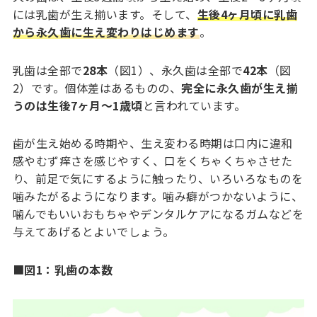
には乳歯が生え揃います。そして、
生後4ヶ月頃に乳歯
から永久歯に生え変わりはじめます
。
乳歯は全部で
28本
（図1）、永久歯は全部で
42本
（図
2）です。個体差はあるものの、
完全に永久歯が生え揃
うのは生後7ヶ月～1歳頃
と言われています。
歯が生え始める時期や、生え変わる時期は口内に違和
感やむず痒さを感じやすく、口をくちゃくちゃさせた
り、前足で気にするように触ったり、いろいろなものを
噛みたがるようになります。噛み癖がつかないように、
噛んでもいいおもちゃやデンタルケアになるガムなどを
与えてあげるとよいでしょう。
■
図1：乳歯の本数