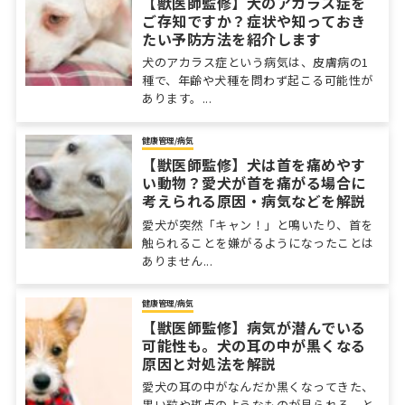
【獣医師監修】犬のアカラス症を
ご存知ですか？症状や知っておき
たい予防方法を紹介します
犬のアカラス症という病気は、皮膚病の1
種で、年齢や犬種を問わず起こる可能性が
あります。...
健康管理/病気
【獣医師監修】犬は首を痛めやす
い動物？愛犬が首を痛がる場合に
考えられる原因・病気などを解説
愛犬が突然「キャン！」と鳴いたり、首を
触られることを嫌がるようになったことは
ありません...
健康管理/病気
【獣医師監修】病気が潜んでいる
可能性も。犬の耳の中が黒くなる
原因と対処法を解説
愛犬の耳の中がなんだか黒くなってきた、
黒い粒や斑点のようなものが見られる、と