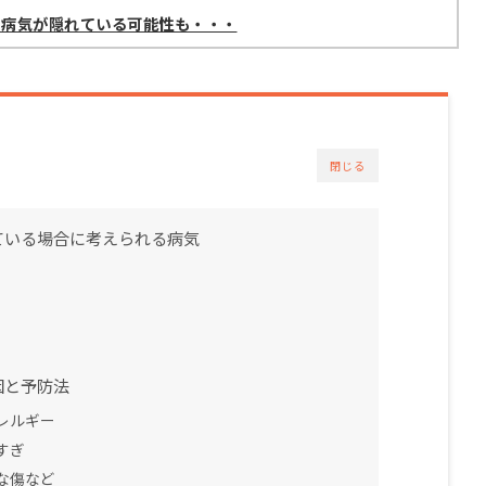
！病気が隠れている可能性も・・・
閉じる
ている場合に考えられる病気
因と予防法
レルギー
すぎ
な傷など