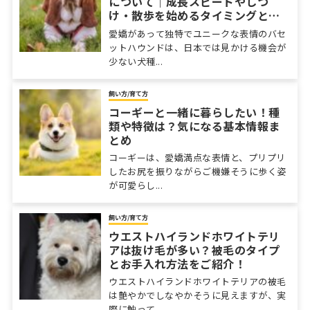
について｜成長スピードやしつ
け・散歩を始めるタイミングと
は？
愛嬌があって独特でユニークな表情のバセ
ットハウンドは、日本では見かける機会が
少ない犬種...
飼い方/育て方
コーギーと一緒に暮らしたい！種
類や特徴は？気になる基本情報ま
とめ
コーギーは、愛嬌満点な表情と、プリプリ
したお尻を振りながらご機嫌そうに歩く姿
が可愛らし...
飼い方/育て方
ウエストハイランドホワイトテリ
アは抜け毛が多い？被毛のタイプ
とお手入れ方法をご紹介！
ウエストハイランドホワイトテリアの被毛
は艶やかでしなやかそうに見えますが、実
際に触って...