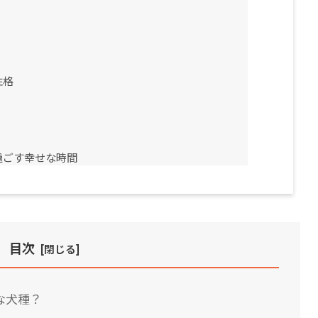
性格
過ごす幸せな時間
目次
な犬種？