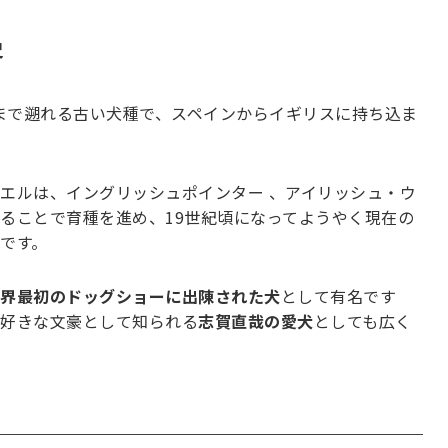
史
まで遡れる古い犬種で、スペインからイギリスに持ち込ま
エルは、イングリッシュポインター 、アイリッシュ・ウ
ることで育種を進め、19世紀頃になってようやく現在の
です。
界最初のドッグショーに出陳された犬
として有名です
好きな文豪として知られる
志賀直哉の愛犬
としても広く