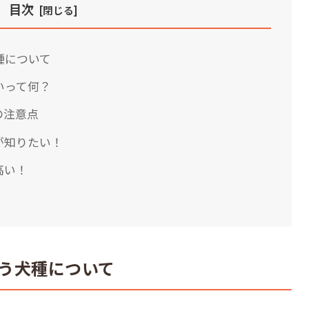
目次
種について
いって何？
の注意点
が知りたい！
高い！
う犬種について