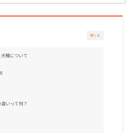
閉じる
う犬種について
坊
の違いって何？