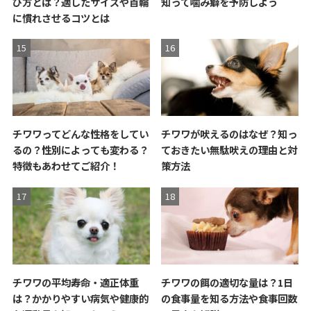
び方とは？適したサイズや首輪
知って噛み癖を予防しよう
に慣れさせるコツとは
チワワってどんな性格をしてい
チワワが吠えるのはなぜ？知っ
るの？性別によっても変わる？
ておきたい無駄吠えの理由と対
特徴もあわせてご紹介！
策方法
チワワの平均寿命・適正体重
チワワの餌の適切な量は？1日
は？かかりやすい病気や健康的
の食事量を知る方法や食事回数