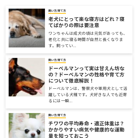
飼い方/育て方
老犬にとって楽な寝方はどれ？寝
てばかりの際は要注意
ワンちゃんは成犬の頃は元気があっても、
老化と共に寝る時間が自然と長くなりま
す。飼ってい...
飼い方/育て方
ドーベルマンって実は甘えん坊な
の？ドーベルマンの性格や育て方
について徹底解説！
ドーベルマンは、警察犬や軍用犬として活
躍している犬種です。犬好きな人でも近寄
るには一瞬...
飼い方/育て方
チワワの平均寿命・適正体重は？
かかりやすい病気や健康的な運動
量を知っておこう