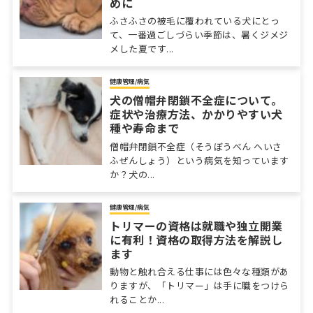
めに
ふさふさの被毛に覆われている犬にとっ
て、一番過ごしづらい季節は、暑くジメジ
メした夏です...
健康管理/病気
犬の僧帽弁閉鎖不全症について。
症状や治療方法、かかりやすい犬
種や寿命まで
僧帽弁閉鎖不全症（そうぼうべん へいさ
ふぜんしょう）という病気を知っています
か？犬の...
健康管理/病気
トリマーの資格は就職や独立開業
に有利！資格の取得方法を解説し
ます
動物と触れ合える仕事には色々な種類があ
りますが、「トリマー」は手に職をつけら
れることか...