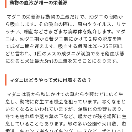
動物の血液が唯一の栄養源
マダニの栄養源は動物の血液だけで、幼ダニの段階か
ら吸血します。その吸血の際に、原虫やウイルス、リケ
ッチア、細菌などさまざまな病原体を媒介します。マダ
ニは、幼ダニ期から若ダニ期にかけて２度の脱皮を経
て成ダニ期を迎えます。吸血する期間は20〜25日間ほ
どと言われ、1匹のメスの成ダニが満腹である飽血状態
になると犬は最大5mlの血液を失うことになります。
マダニはどうやって犬に付着するの？
マダニは春から秋にかけての草むらや薮などに広く生
息し、動物に寄生する機会を狙っています。寒くなると
いなくなるといわれていますが、温暖化の影響もあり、
冬でも枯れ草や落ち葉の下など、暖かさが残る場所に生
息していることもあります。緑の多い公園や河川敷、遊
歩道、キャンプ場やハイキングコースなど、犬といっし