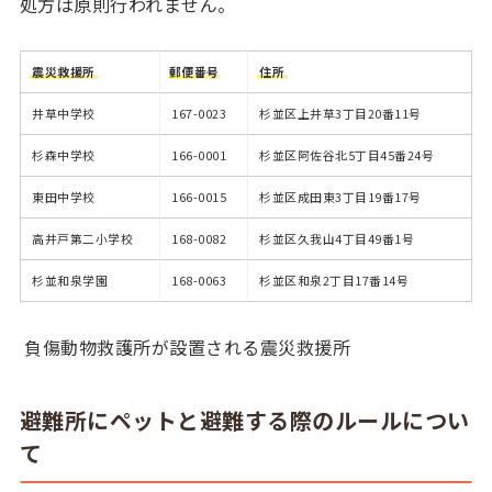
処方は原則行われません。
震災救援所
郵便番号
住所
井草中学校
167-0023
杉並区上井草3丁目20番11号
杉森中学校
166-0001
杉並区阿佐谷北5丁目45番24号
東田中学校
166-0015
杉並区成田東3丁目19番17号
高井戸第二小学校
168-0082
杉並区久我山4丁目49番1号
杉並和泉学園
168-0063
杉並区和泉2丁目17番14号
負傷動物救護所が設置される震災救援所
避難所にペットと避難する際のルールについ
て