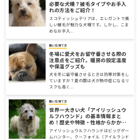
必要な犬種？被毛タイプやお手入
れの方法をご紹介！
スコティッシュテリアは、エレガントで美
しい被毛が魅力な犬種です。しかし、こま
めなお手入...
飼い方/育て方
冬場に愛犬をお留守番させる際の
注意点をご紹介。暖房の設定温度
や保温グッズも
犬を冬に留守番させるときは防寒対策をし
ていますか？夏の間は犬が熱中症になるリ
スクも高く...
飼い方/育て方
世界一大きい犬「アイリッシュウ
ルフハウンド」の基本情報まと
め！歴史や特徴・性格からかかり
やすい病気まで
アイリッシュウルフハウンドはビッグゲー
ムハンター、クーフォイル（アイルランド