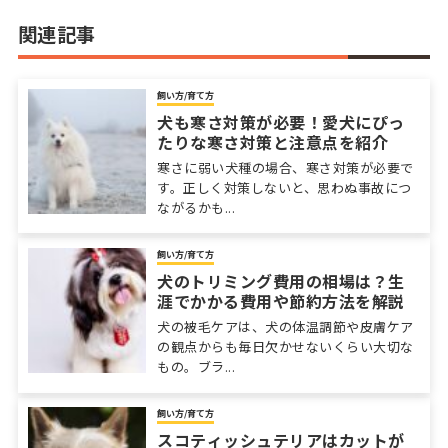
関連記事
飼い方/育て方
犬も寒さ対策が必要！愛犬にぴっ
たりな寒さ対策と注意点を紹介
寒さに弱い犬種の場合、寒さ対策が必要で
す。正しく対策しないと、思わぬ事故につ
ながるかも...
飼い方/育て方
犬のトリミング費用の相場は？生
涯でかかる費用や節約方法を解説
犬の被毛ケアは、犬の体温調節や皮膚ケア
の観点からも毎日欠かせないくらい大切な
もの。ブラ...
飼い方/育て方
スコティッシュテリアはカットが