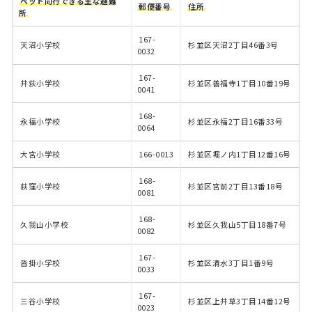
ペット同行できる主な避難
郵便番号
住所
所
167-
天沼小学校
杉並区天沼2丁目46番3号
0032
167-
井荻小学校
杉並区善福寺1丁目10番19号
0041
168-
永福小学校
杉並区永福2丁目16番33号
0064
大宮小学校
166-0013
杉並区堀ノ内1丁目12番16号
168-
荻窪小学校
杉並区宮前2丁目13番18号
0081
168-
久我山小学校
杉並区久我山5丁目18番7号
0082
167-
沓掛小学校
杉並区清水3丁目1番9号
0033
167-
三谷小学校
杉並区上井草3丁目14番12号
0023