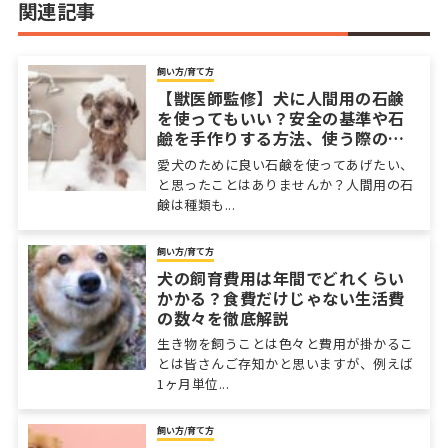
関連記事
飼い方/育て方
【獣医師監修】犬に人間用の石鹸
を使ってもいい？安全の基準や石
鹼を手作りする方法、使う際の注
意点を解説
愛犬のために良い石鹸を使ってあげたい、
と思ったことはありませんか？人間用の石
鹸は種類も...
飼い方/育て方
犬の飼育費用は年間でどれくらい
かかる？食費だけじゃない生活費
の数々を徹底解説
生き物を飼うことは色々と費用が掛かるこ
とは皆さんご存知かと思いますが、例えば
1ヶ月単位...
飼い方/育て方