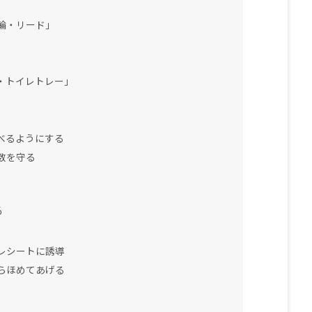
輪・リード」
」
・トイレトレー」
べるようにする
数を守る
る
レシートに誘導
らほめてあげる