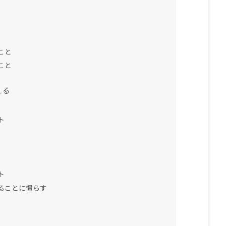
こと
こと
える
ト
ト
ることに慣らす