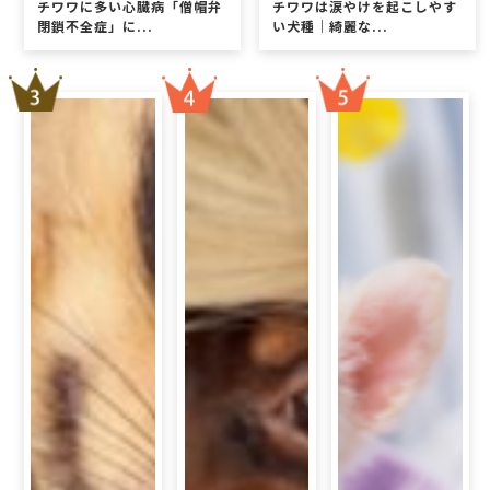
チワワに多い心臓病「僧帽弁
チワワは涙やけを起こしやす
閉鎖不全症」に...
い犬種｜綺麗な...