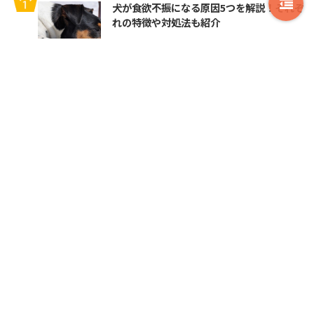
犬が食欲不振になる原因5つを解説！それぞ
れの特徴や対処法も紹介
人気のキーワード
獣医師監修記事
Petan編集部独自調査
お出かけ情報
トイプードル
チワワ
ポメラニアン
柴犬
しぐさ・ポーズ
エンタメ
ミックス犬
パピヨンは他の犬種と比べて
パグは斜視が多い？原因や視
人気がない？その理由と真相
力への影響を解説
を探ってみた