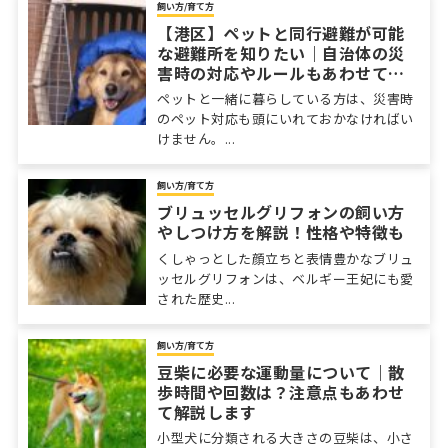
飼い方/育て方
【港区】ペットと同行避難が可能
な避難所を知りたい｜自治体の災
害時の対応やルールもあわせてチ
ェック
ペットと一緒に暮らしている方は、災害時
のペット対応も頭にいれておかなければい
けません。...
飼い方/育て方
ブリュッセルグリフォンの飼い方
やしつけ方を解説！性格や特徴も
くしゃっとした顔立ちと表情豊かなブリュ
ッセルグリフォンは、ベルギー王妃にも愛
された歴史...
飼い方/育て方
豆柴に必要な運動量について｜散
歩時間や回数は？注意点もあわせ
て解説します
小型犬に分類される大きさの豆柴は、小さ