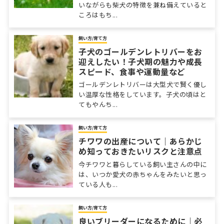
いながらも柴犬の特徴を兼ね備えていると
ころはもち...
飼い方/育て方
子犬のゴールデンレトリバーをお
迎えしたい！子犬期の魅力や成長
スピード、食事や運動量など
ゴールデンレトリバーは大型犬で賢く優し
い温厚な性格をしています。子犬の頃はと
てもやんち...
飼い方/育て方
チワワの出産について｜あらかじ
め知っておきたいリスクと注意点
今チワワと暮らしている飼い主さんの中に
は、いつか愛犬の赤ちゃんをみたいと思っ
ている人も...
飼い方/育て方
良いブリーダーになるために｜必