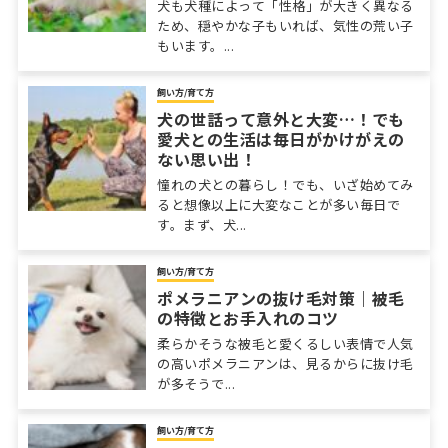
犬も犬種によって「性格」が大きく異なる
ため、穏やかな子もいれば、気性の荒い子
もいます。...
飼い方/育て方
犬の世話って意外と大変…！でも
愛犬との生活は毎日がかけがえの
ない思い出！
憧れの犬との暮らし！でも、いざ始めてみ
ると想像以上に大変なことが多い毎日で
す。まず、犬...
飼い方/育て方
ポメラニアンの抜け毛対策｜被毛
の特徴とお手入れのコツ
柔らかそうな被毛と愛くるしい表情で人気
の高いポメラニアンは、見るからに抜け毛
が多そうで...
飼い方/育て方