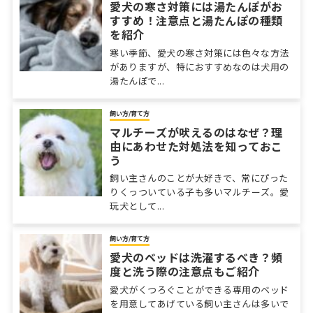
愛犬の寒さ対策には湯たんぽがお
すすめ！注意点と湯たんぽの種類
を紹介
寒い季節、愛犬の寒さ対策には色々な方法
がありますが、特におすすめなのは犬用の
湯たんぽで...
飼い方/育て方
マルチーズが吠えるのはなぜ？理
由にあわせた対処法を知っておこ
う
飼い主さんのことが大好きで、常にぴった
りくっついている子も多いマルチーズ。愛
玩犬として...
飼い方/育て方
愛犬のベッドは洗濯するべき？頻
度と洗う際の注意点もご紹介
愛犬がくつろぐことができる専用のベッド
を用意してあげている飼い主さんは多いで