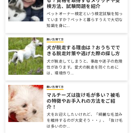
検方法、試験問題を紹介
ペットオーナー検定という検定試験を知っ
ていますか？ペットと暮らすうえで大切な
知識を身に...
飼い方/育て方
犬が脱走する理由は？おうちでで
きる脱走対策や逃げた際の探し方
犬が脱走してしまうと、事故や迷子の危険
性があります。愛犬の脱走を防ぐために
は、環境作り...
飼い方/育て方
マルチーズは抜け毛が多い？被毛
の特徴やお手入れの方法をご紹
介！
犬をお迎えしたいけれど、「綺麗な毛並み
を維持するのが大変そう・・」、「抜け毛
は多いのか...