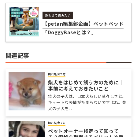
あわせて読みたい
【petan編集部企画】ペットベッド
「DoggyBaseとは？」
関連記事
飼い方/育て方
柴犬をはじめて飼う方のために｜
事前に考えておきたいこと
柴犬の子犬は、日本犬らしい凛々しさと、
キュートな表情がたまらないですよね。柴
犬の子犬を...
飼い方/育て方
ペットオーナー検定って知って
る？資格を取得するメリットや受