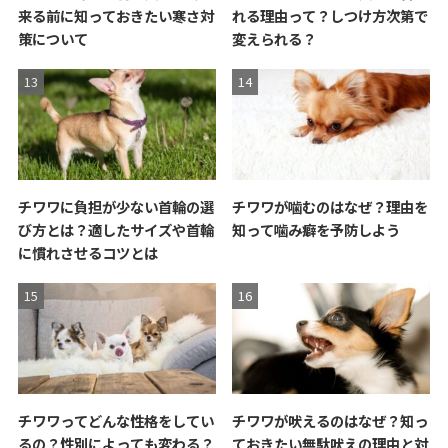
来る前に知っておきたい寒さ対
れる理由って？しつけ方次第で
策について
変えられる？
チワワに負担が少ない首輪の選
チワワが噛むのはなぜ？理由を
び方とは？適したサイズや首輪
知って噛み癖を予防しよう
に慣れさせるコツとは
チワワってどんな性格をしてい
チワワが吠えるのはなぜ？知っ
るの？性別によっても変わる？
ておきたい無駄吠えの理由と対