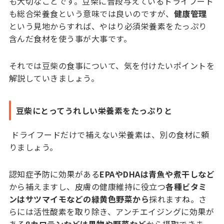
も大切なことです。豆柴に普段与えているドライフード
も総合栄養食という意味では良いのですが、
健康管理
という見地からすれば、やはり必須栄養素をたっぷり
含んだ食材を使う事が大事です。
それでは豆柴の食事について、気を付けたいポイントを
解説していきましょう。
豆柴にとってうれしい栄養素をたっぷりと
ドライフードだけで補えない栄養素は、別の食材に頼
りましょう。
認知症予防に効果がある
EPAやDHAは青魚や煮干しなど
から補えますし、皮膚の健康維持に役立つ
各種ビタミ
ンはサツマイモなどの緑黄色野菜から
採れますね。さ
らには活性酸素を取り除き、アンチエイジングに効果が
ある
βカロテンなどは果物や野菜など
から摂取できま