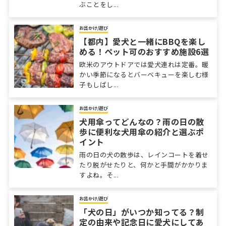
ぶことをし...
お出かけ/遊び
【都内】愛犬と一緒にBBQを楽し
める！ペット可のおすすめ施設6選
欧米のアウトドアでは愛犬連れは定番。暖
かい季節になるとバーベキューを楽しむ様
子もしばし...
お出かけ/遊び
犬用傘ってどんなの？雨の日の散
歩に便利な犬用傘の紹介と選ぶポ
イント
雨の日の犬の散歩は、レインコートを着せ
たり脱がせたりと、何かと手間がかかりま
すよね。そ...
お出かけ/遊び
「犬の日」がいつか知ってる？制
定の由来や記念日に愛犬にしてあ