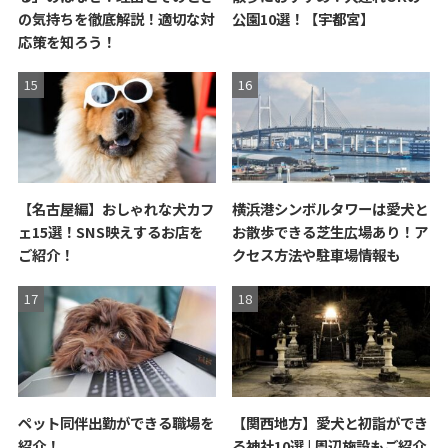
の気持ちを徹底解説！適切な対
公園10選！【宇都宮】
応策を知ろう！
【名古屋編】おしゃれな犬カフ
横浜港シンボルタワーは愛犬と
ェ15選！SNS映えするお店を
お散歩できる芝生広場あり！ア
ご紹介！
クセス方法や駐車場情報も
ペット同伴出勤ができる職場を
【関西地方】愛犬と初詣ができ
紹介！
る神社10選 | 周辺施設もご紹介