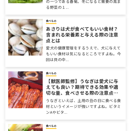
の一つである春菊。冬になると需要の高ま
る野菜の１...
食べもの
あさりは犬が食べてもいい食材？
含まれる栄養素と与える際の注意
点とは
愛犬の健康管理をするうえで、犬に与えて
もいい食材は気になるところですよね。今
回は貝の中...
食べもの
【獣医師監修】うなぎは愛犬に与
えても良い？期待できる効果や適
切な量、食べさせる際の注意点ま
で
うなぎといえば、土用の丑の日に食べる食
材というイメージが強いですよね。ビタミ
ンAやビタ...
食べもの