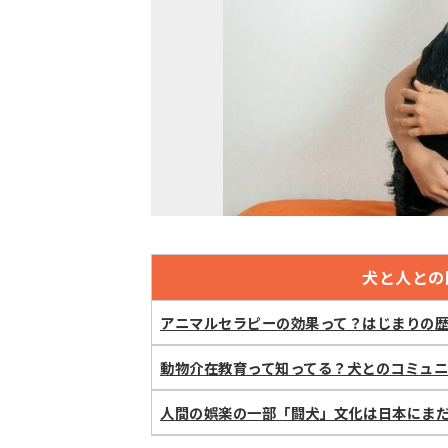
犬と人との
アニマルセラピーの効果って？はじまりの
動物介在教育って知ってる？犬とのコミュ
人間の娯楽の一部「闘犬」文化は日本にま