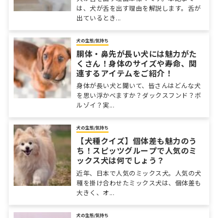
は、犬が舌を出す理由を解説します。舌が
出ているとき...
犬の生態/気持ち
胴体・鼻先が長い犬には魅力がた
くさん！身体のサイズや寿命、関
連するアイテムをご紹介！
身体が長い犬と聞いて、皆さんはどんな犬
を思い浮かべますか？ダックスフンド？ボ
ルゾイ？実...
犬の生態/気持ち
【犬種クイズ】個体差も魅力のう
ち！スピッツグループで人気のミ
ックス犬は何でしょう？
近年、日本で人気のミックス犬。人気の犬
種を掛け合わせたミックス犬は、個体差も
大きく、オ...
犬の生態/気持ち