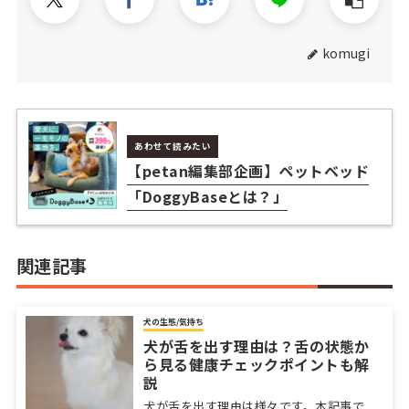
komugi
あわせて読みたい
【petan編集部企画】ペットベッド
「DoggyBaseとは？」
関連記事
犬の生態/気持ち
犬が舌を出す理由は？舌の状態か
ら見る健康チェックポイントも解
説
犬が舌を出す理由は様々です。本記事で