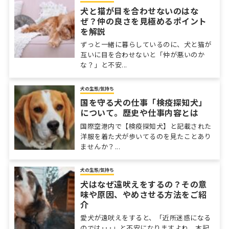
犬と猫が目を合わせないのはな
ぜ？仲の良さを見極めるポイント
を解説
ずっと一緒に暮らしているのに、犬と猫が
互いに目を合わせないと「仲が悪いのか
な？」と不安...
犬の生態/気持ち
国を守る犬の仕事「検疫探知犬」
について。歴史や仕事内容とは
国際空港内で【検疫探知犬】と記載された
洋服を着た犬が歩いてるのを見たことあり
ませんか？...
犬の生態/気持ち
犬はなぜ遠吠えをするの？その意
味や原因、やめさせる方法をご紹
介
愛犬が遠吠えをすると、「近所迷惑になる
のでは･･･」と不安になりますよね。本記