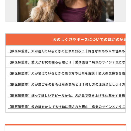
犬のしぐさやポーズについてのほかの記事
【獣医師監修】犬が喜んでいるときの仕草を知ろう｜好きなおもちゃや音楽もあ
【獣医師監修】愛犬がお尻を振る心理とは｜愛情表現？病気のサイン？気になる
【獣医師監修】犬が甘えているときの鳴き方や仕草を解説｜愛犬の気持ちを理解
【獣医師監修】犬があごをのせる仕草の意味とは？接し方の注意点としつけ方に
【獣医師監修】構ってほしいアピールかも。犬が鼻で突き上げる仕草をする理由
【獣医師監修】犬の首をかしげる行動に隠された理由｜病気のサインということ