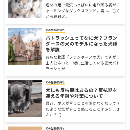
短めの足で元気いっぱいに走り回る姿がチ
ャーミングなダックスフンド。実は、古く
から狩猟犬...
犬の生態/気持ち
パトラッシュってなに犬？フラン
ダースの犬のモデルになった犬種
を解説
有名な物語「フランダースの犬」ですが、
主人公ネロと一緒に生活している愛犬パト
ラッシュが...
犬の生態/気持ち
犬にも反抗期はあるの？反抗期を
迎える年齢や対策について
最近、愛犬が言うことを聞かなくなってき
たような気がすると感じることはありませ
んか？ そ...
犬の生態/気持ち