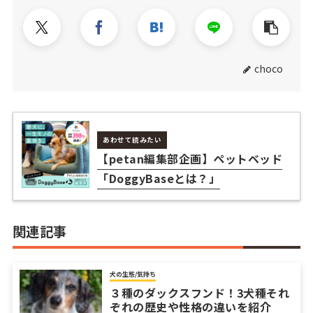
choco
あわせて読みたい
【petan編集部企画】ペットベッド
「DoggyBaseとは？」
関連記事
犬の生態/気持ち
３種のダックスフンド！3犬種それ
ぞれの歴史や性格の違いを紹介