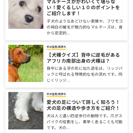
マルチーズがかわいくて堪らな
い！愛くるしい１０のポイントを
ご紹介します！
子犬のようなあどけない表情や、フワモコ
の純白の被毛が魅力的なマルチーズは、昔
から安定的...
犬の生態/気持ち
【犬種クイズ】背中に逆毛がある
アフリカ南部出身の犬種は？
背中にある牙の形に似た逆毛は、リッジバ
ックと呼ばれる特徴的な毛の流れです。同
じくリッジ...
犬の生態/気持ち
愛犬の足について詳しく知ろう！
犬の足の構造や歩き方をご紹介！
犬は人と違い四足歩行の動物です。爪がス
パイクの役割をし、素早く走ることも可能
です。犬の...