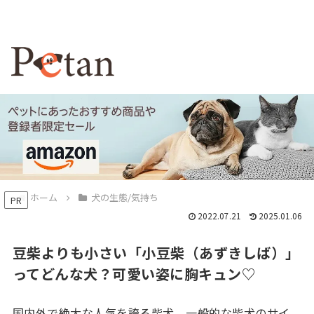
ホーム
犬の生態/気持ち
PR
2022.07.21
2025.01.06
豆柴よりも小さい「小豆柴（あずきしば）」
ってどんな犬？可愛い姿に胸キュン♡
国内外で絶大な人気を誇る柴犬。一般的な柴犬のサイ