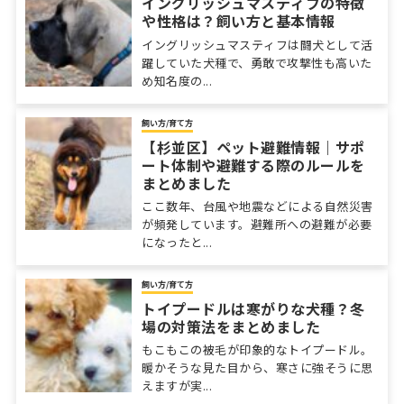
イングリッシュマスティフの特徴
や性格は？飼い方と基本情報
イングリッシュマスティフは闘犬として活
躍していた犬種で、勇敢で攻撃性も高いた
め知名度の...
飼い方/育て方
【杉並区】ペット避難情報｜サポ
ート体制や避難する際のルールを
まとめました
ここ数年、台風や地震などによる自然災害
が頻発しています。避難所への避難が必要
になったと...
飼い方/育て方
トイプードルは寒がりな犬種？冬
場の対策法をまとめました
もこもこの被毛が印象的なトイプードル。
暖かそうな見た目から、寒さに強そうに思
えますが実...