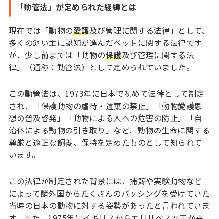
「動管法」が定められた経緯とは
現在では「動物の
愛護
及び管理に関する法律」として、
多くの飼い主に認知が進んだペットに関する法律です
が、少し前までは「動物の
保護
及び管理に関する法
律」（通称：動管法）として定められていました。
この動管法は、1973年に日本で初めて法律として制定
され、「保護動物の虐待・遺棄の禁止」「動物愛護思
想の普及啓発」「動物による人への危害の防止」「自
治体による動物の引き取り」など、動物の生命に関する
尊厳と適正な飼養、保持を定めたものとして知られて
います。
この法律が制定された背景には、捕鯨や実験動物など
によって諸外国からたくさんのバッシングを受けていた
当時の日本の動物に対する姿勢があったと言われていま
す。また、1975年にイギリスからエリザベス女王が来