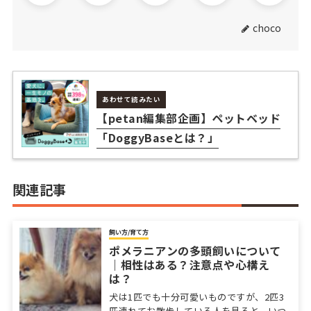
choco
あわせて読みたい
【petan編集部企画】ペットベッド
「DoggyBaseとは？」
関連記事
飼い方/育て方
ポメラニアンの多頭飼いについて
｜相性はある？注意点や心構え
は？
犬は1匹でも十分可愛いものですが、2匹3
匹連れてお散歩している人を見ると、いつ