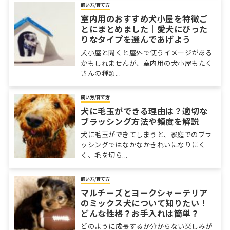
飼い方/育て方
室内用のおすすめ犬小屋を特徴ご
とにまとめました｜愛犬にぴった
りなタイプを選んであげよう
犬小屋と聞くと屋外で使うイメージがある
かもしれませんが、室内用の犬小屋もたく
さんの種類...
飼い方/育て方
犬に毛玉ができる理由は？適切な
ブラッシング方法や頻度を解説
犬に毛玉ができてしまうと、家庭でのブラ
ッシングではなかなかきれいになりにく
く、毛を切ら...
飼い方/育て方
マルチーズとヨークシャーテリア
のミックス犬について知りたい！
どんな性格？お手入れは簡単？
どのように成長するか分からない楽しみが