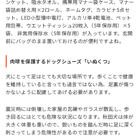
ンケット、吸水タオル、携帯用マナー袋ケース、マナー
袋詰め替え用×2ロール、ネームタグ、カラビナ5点セ
ット、LED小型懐中電灯、アルカリ単4乾電池、ペット
用包帯、ウエットティッシュ20枚入（5年保存用）×5
袋、 非常用保存水（5年保存用）が入っています。玄関
前にバッグのまま置いておけるのが便利ですよね。
肉球を保護するドッグシューズ「いぬくつ」
犬にとって足はとても大切な場所です。歩くことで健康
を維持していると言っても過言ではない為、足裏が傷つ
かないように配慮してあげる必要があります。
震災時には倒壊した家屋の瓦礫やガラスが散乱し、歩
き回るにはとても危険な状況になります。秋田犬は体が
大きく体重も重いので、鋭いものを踏んだ時に足に深く
刺さってしまう危険性があるので注意が必要です。