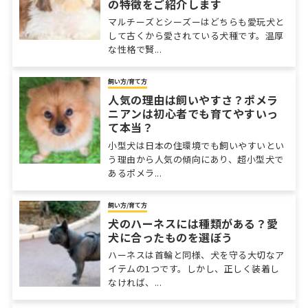
の特徴をご紹介します
マルチーズとシーズーはどちらも愛玩犬と
して古くから愛されている犬種です。温厚
な性格で賢...
飼い方/育て方
人気の理由は飼いやすさ？ポメラ
ニアンは初心者でも育てやすいっ
て本当？
小型犬は日本の住環境でも飼いやすいとい
う理由から人気の傾向にあり、超小型犬で
あるポメラ...
飼い方/育て方
犬のハーネスには種類がある？愛
犬に合ったものを選ぼう
ハーネスは首輪と同様、犬を守る大切なア
イテムの1つです。しかし、正しく装着し
なければ、...