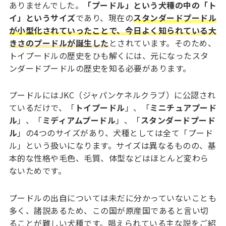
ありませんでした。
「プードル」という犬種の中の「ト
イ」というサイズ
であり、現在の
スタンダードプードル
が小型化されていったことで、今日よく知られている大
きさのプードルが誕生した
とされています。そのため、
トイプードルの歴史をひも解くには、元になったスタ
ンダードプードルの歴史を知る必要があります。
プードルにはJKC（ジャパンケネルクラブ）に公認され
ているだけで、「
トイプードル
」、「
ミニチュアプード
ル
」、「
ミディアムプードル
」、「
スタンダードプード
ル
」の4つのサイズがあり、犬種としては全て「プード
ル」という扱いになります。サイズは異なるものの、基
本的な性格や毛色、毛質、体型などはほとんど変わら
ないためです。
プードルの出自については未だに分かっていないことも
多く、諸説あるため、この国が原産国であると言い切
ることが難しい犬種です。唱えられている主な説をご紹