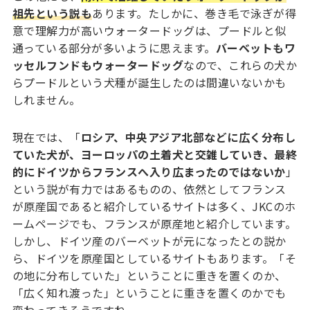
祖先という説も
あります。たしかに、巻き毛で泳ぎが得
意で理解力が高いウォータードッグは、プードルと似
通っている部分が多いように思えます。
バーベットもワ
ッセルフンドもウォータードッグ
なので、これらの犬か
らプードルという犬種が誕生したのは間違いないかも
しれません。
現在では、「
ロシア、中央アジア北部などに広く分布し
ていた犬が、ヨーロッパの土着犬と交雑していき、最終
的にドイツからフランスへ入り広まったのではないか
」
という説が有力ではあるものの、依然としてフランス
が原産国であると紹介しているサイトは多く、JKCのホ
ームページでも、フランスが原産地と紹介しています。
しかし、ドイツ産のバーベットが元になったとの説か
ら、ドイツを原産国としているサイトもあります。「そ
の地に分布していた」ということに重きを置くのか、
「広く知れ渡った」ということに重きを置くのかでも
変わってきそうですね。