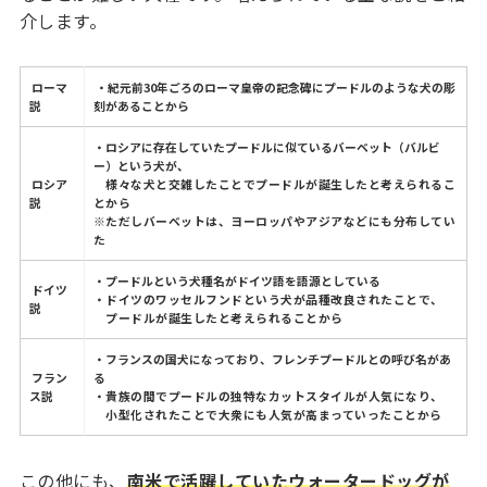
介します。
ローマ
・紀元前30年ごろのローマ皇帝の記念碑にプードルのような犬の彫
説
刻があることから
・ロシアに存在していたプードルに似ているバーベット（バルビ
ー）という犬が、
ロシア
様々な犬と交雑したことでプードルが誕生したと考えられるこ
説
とから
※ただしバーベットは、ヨーロッパやアジアなどにも分布してい
た
・プードルという犬種名がドイツ語を語源としている
ドイツ
・ドイツのワッセルフンドという犬が品種改良されたことで、
説
プードルが誕生したと考えられることから
・フランスの国犬になっており、フレンチプードルとの呼び名があ
フラン
る
ス説
・貴族の間でプードルの独特なカットスタイルが人気になり、
小型化されたことで大衆にも人気が高まっていったことから
この他にも、
南米で活躍していたウォータードッグが