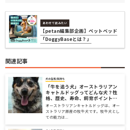
あわせて読みたい
【petan編集部企画】ペットベッド
「DoggyBaseとは？」
関連記事
犬の生態/気持ち
「牛を追う犬」オーストラリアン
キャトルドッグってどんな犬？性
格、歴史、寿命、飼育ポイントな
ど
オーストラリアンキャトルドッグは、オー
ストラリア原産の牧牛犬です。牧牛犬とし
ての能力は...