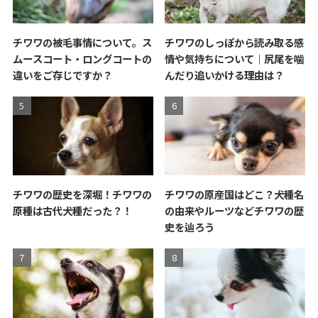
チワワの被毛事情について。ス
チワワのしっぽから読み取る感
ムースコート・ロングコートの
情や気持ちについて｜尻尾を噛
違いをご存じですか？
んだり追いかける理由は？
チワワの歴史を深堀！チワワの
チワワの原産国はどこ？犬種名
原種は古代犬種だった？！
の由来やルーツなどチワワの歴
史を辿ろう