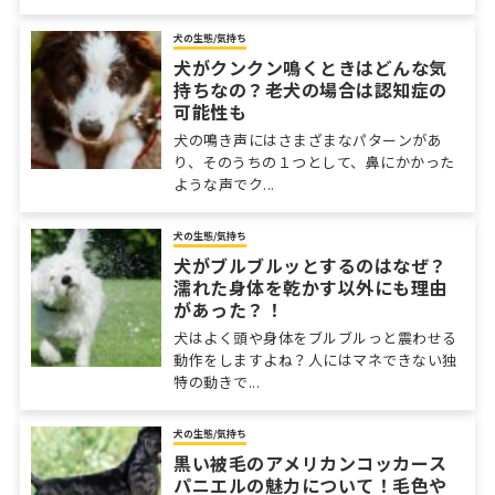
犬の生態/気持ち
犬がクンクン鳴くときはどんな気
持ちなの？老犬の場合は認知症の
可能性も
犬の鳴き声にはさまざまなパターンがあ
り、そのうちの１つとして、鼻にかかった
ような声でク...
犬の生態/気持ち
犬がブルブルッとするのはなぜ？
濡れた身体を乾かす以外にも理由
があった？！
犬はよく頭や身体をブルブルっと震わせる
動作をしますよね？人にはマネできない独
特の動きで...
犬の生態/気持ち
黒い被毛のアメリカンコッカース
パニエルの魅力について！毛色や