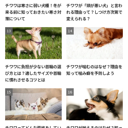
チワワは寒さに弱い犬種！冬が
チワワが「頭が悪い犬」と言わ
来る前に知っておきたい寒さ対
れる理由って？しつけ方次第で
策について
変えられる？
チワワに負担が少ない首輪の選
チワワが噛むのはなぜ？理由を
び方とは？適したサイズや首輪
知って噛み癖を予防しよう
に慣れさせるコツとは
チワワってどんな性格をしてい
チワワが吠えるのはなぜ？知っ