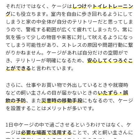
それだけではなく、ケージは
しつけ
や
トイレトレーニン
グ
にも役立ちます。室内を自由に歩き回れるようにして
しまうと家の中全体が自分のテリトリーだと思ってしま
うので、警戒する範囲が広くて疲れてしまったり、常に
気を張って少しの物音や来客に対して吠えるようになっ
てしまう可能性があり、ストレスの原因や問題行動に繋
がりかねません。ケージがあれば自分だけの空間がで
き、テリトリーが明確になるため、
安心してくつろぐこ
とができる
と言われています。
さらに、仕事やお買い物で外出しているときや就寝時
などの飼い主さんの目が届かないときの
いたずら・誤
飲の予防
、また
災害時の移動手段
にもなるので、ケージ
を設置することはメリットが多いです。
1日中ケージの中で過ごさせるというわけではなく、ケ
ージは
必要な場面で活用する
ことで、犬と飼い主さんに