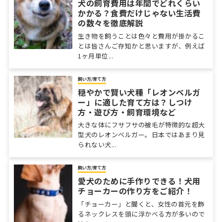
犬の飼育費用は年間でどれくらい
かかる？食費だけじゃない生活費
の数々を徹底解説
生き物を飼うことは色々と費用が掛かるこ
とは皆さんご存知かと思いますが、例えば
1ヶ月単位...
飼い方/育て方
穏やかで賢い犬種「レオンベルガ
ー」に適した育て方は？しつけ
方・遊び方・飼育環境など
大きな体にフサフサの被毛が特徴的な超大
型犬のレオンベルガー。日本ではあまり見
られない犬...
飼い方/育て方
愛犬のために手作りできる！犬用
チョーカーの作り方をご紹介！
「チョーカー」と聞くと、女性の首元を飾
るネックレスを頭に浮かべる方が多いので