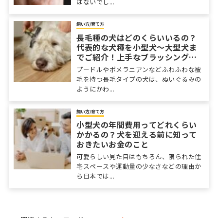
はないでし...
飼い方/育て方
長毛種の犬はどのくらいいるの？
代表的な犬種を小型犬～大型犬ま
でご紹介！上手なブラッシングの
コツを伝授！
プードルやポメラニアンなどふわふわな被
毛を持つ長毛タイプの犬は、ぬいぐるみの
ようにかわ...
飼い方/育て方
小型犬の年間費用ってどれくらい
かかるの？犬を迎える前に知って
おきたいお金のこと
可愛らしい見た目はもちろん、限られた住
宅スペースや運動量の少なさなどの理由か
ら日本では...