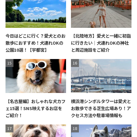
今日はどこに行く？愛犬とのお
【北陸地方】愛犬と一緒に初詣
散歩におすすめ！犬連れOKの
に行きたい｜犬連れOKの神社
公園10選！【宇都宮】
と周辺施設をご紹介
【名古屋編】おしゃれな犬カフ
横浜港シンボルタワーは愛犬と
ェ15選！SNS映えするお店を
お散歩できる芝生広場あり！ア
ご紹介！
クセス方法や駐車場情報も