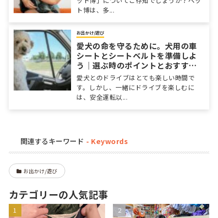
ット博」についてご存知でしょうか？ペッ
ト博は、多...
お出かけ/遊び
愛犬の命を守るために。犬用の車
シートとシートベルトを準備しよ
う｜選ぶ時のポイントとおすすめ
のアイテムも
愛犬とのドライブはとても楽しい時間で
す。しかし、一緒にドライブを楽しむに
は、安全運転以...
関連するキーワード
お出かけ/遊び
カテゴリーの人気記事