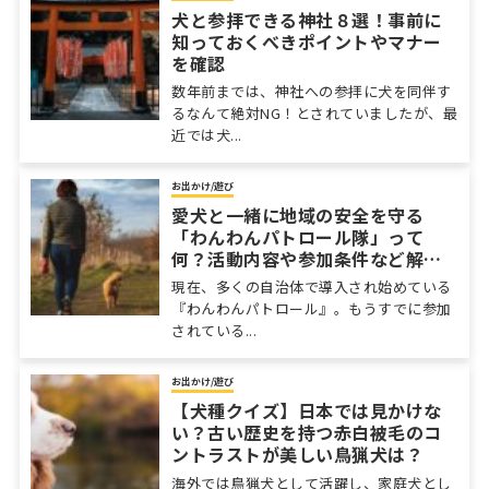
犬と参拝できる神社８選！事前に
知っておくべきポイントやマナー
を確認
数年前までは、神社への参拝に犬を同伴す
るなんて絶対NG！とされていましたが、最
近では犬...
お出かけ/遊び
愛犬と一緒に地域の安全を守る
「わんわんパトロール隊」って
何？活動内容や参加条件など解
説！
現在、多くの自治体で導入され始めている
『わんわんパトロール』。もうすでに参加
されている...
お出かけ/遊び
【犬種クイズ】日本では見かけな
い？古い歴史を持つ赤白被毛のコ
ントラストが美しい鳥猟犬は？
海外では鳥猟犬として活躍し、家庭犬とし