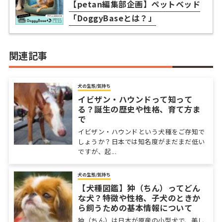
【petan編集部企画】ペットベッド
「DoggyBaseとは？」
関連記事
犬の生態/気持ち
イビザン・ハウンドって知って
る？誕生の歴史や性格、育て方ま
で
イビザン・ハウンドという犬種をご存知で
しょうか？日本では知名度がまだまだ低い
ですが、起...
犬の生態/気持ち
【犬種図鑑】狆（ちん）ってどん
な犬？特徴や性格、子犬のときか
ら飼うための基本情報について
狆（ちん）は日本が原産の小型犬で、美し