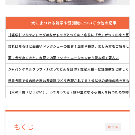
犬にまつわる雑学や豆知識についての他の記事
【雑学】ソルティドッグはなぜドッグとつくの？名前に「犬」がつく由来と豆知
知れば知るほど面白いドッグショーの世界！歴史や種類、楽しみ方をご紹介しま
夢に犬が出てきた。吉夢？凶夢？シチュエーションから読み解く夢占い
ジャパンケネルクラブ・JKCってどんな団体？認定犬種・登録頭数など詳しく解
世界各国で犬の鳴き声は擬音語でどう表現されてる？犬以外の動物の鳴き声もご
【犬の十戒（じっかい）】って知ってる？飼い主になる心構えを持つための約束
もくじ
閉じる