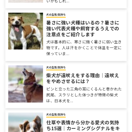
いかもしれ...
犬の生態/気持ち
暑さに強い犬種はいるの？暑さに
強い代表犬種や飼育するうえでの
注意点をご紹介します
犬は基本的に、寒さに強く暑さに弱い生き
物です。人は汗をかくことで体温を一定に
保っていま...
犬の生態/気持ち
柴犬が遠吠えをする理由｜遠吠え
をやめさせるには？
ピンと立った三角の耳にくるんと巻かれた
尻尾、スラリとした体つきが特徴の柴犬
は、日本犬を...
犬の生態/気持ち
仕草や表情から分かる愛犬の気持
ち15選｜カーミングシグナルをキ