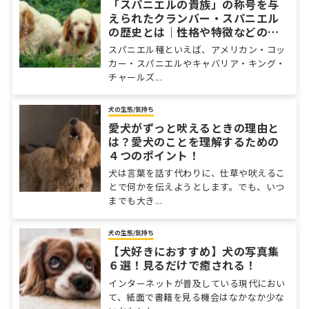
「スパニエルの貴族」の称号を与
えられたクランバー・スパニエル
の歴史とは｜性格や特徴などの基
本情報を紹介
スパニエル種といえば、アメリカン・コッ
カー・スパニエルやキャバリア・キング・
チャールズ...
犬の生態/気持ち
愛犬がずっと吠えるときの理由と
は？愛犬のことを理解するための
４つのポイント！
犬は言葉を話す代わりに、仕草や吠えるこ
とで何かを伝えようとします。でも、いつ
までも大き...
犬の生態/気持ち
【犬好きにおすすめ】犬の写真集
６選！見るだけで癒される！
インターネットが普及している現代におい
て、紙面で書籍を見る機会はなかなか少な