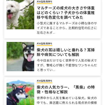
犬の生態/気持ち
マルチーズの成犬の大きさや体重
はどのくらい？子犬からの体重推
移や毛色変化を調べてみた
小型犬に属するマルチーズは小柄な体のサ
イズであることから、比較的住宅の広さに
左右されず...
犬の生態/気持ち
柴犬の耳は嬉しいと垂れる？耳掃
除や病気についても解説
今や日本だけでなく世界中で人気の柴犬で
すが、警戒心が強く不愛想なワンちゃんだ
と思ってい...
犬の生態/気持ち
柴犬の人気カラー、「黒柴」の特
徴・性格など解説
世界中から人気を集めている柴犬。柴犬の
中でも、麻呂眉に例えられる斑点状の模様