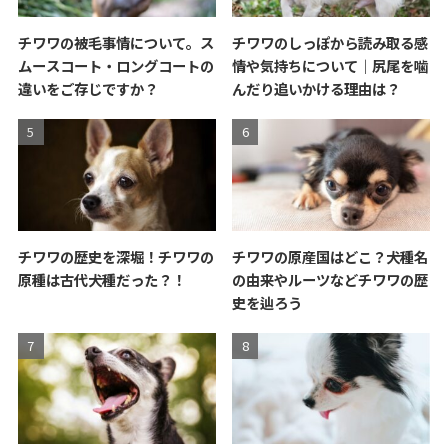
チワワの被毛事情について。ス
チワワのしっぽから読み取る感
ムースコート・ロングコートの
情や気持ちについて｜尻尾を噛
違いをご存じですか？
んだり追いかける理由は？
チワワの歴史を深堀！チワワの
チワワの原産国はどこ？犬種名
原種は古代犬種だった？！
の由来やルーツなどチワワの歴
史を辿ろう