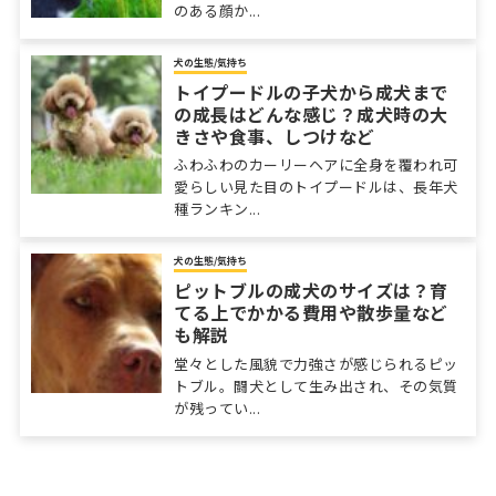
のある顔か...
犬の生態/気持ち
トイプードルの子犬から成犬まで
の成長はどんな感じ？成犬時の大
きさや食事、しつけなど
ふわふわのカーリーヘアに全身を覆われ可
愛らしい見た目のトイプードルは、長年犬
種ランキン...
犬の生態/気持ち
ピットブルの成犬のサイズは？育
てる上でかかる費用や散歩量など
も解説
堂々とした風貌で力強さが感じられるピッ
トブル。闘犬として生み出され、その気質
が残ってい...