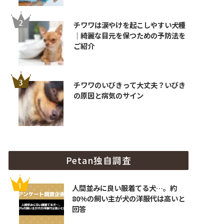
チワワは涙やけを起こしやすい犬種
｜綺麗な目元を保つための予防法を
ご紹介
チワワのいびきって大丈夫？いびき
の原因と病気のサイン
をひも解く
Petan独自調査
人間並みに良い服着てる犬…。約
80%の飼い主が犬の洋服代は高いと
回答