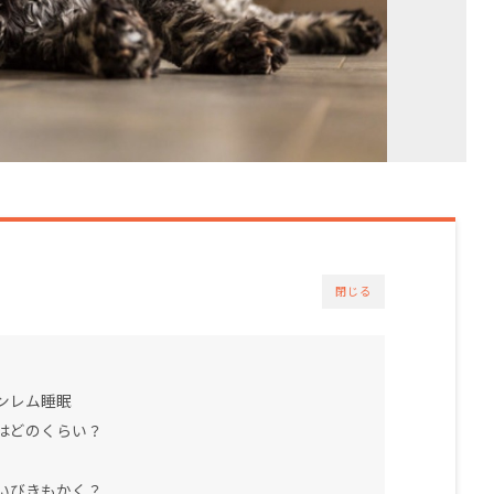
閉じる
ンレム睡眠
はどのくらい？
いびきもかく？