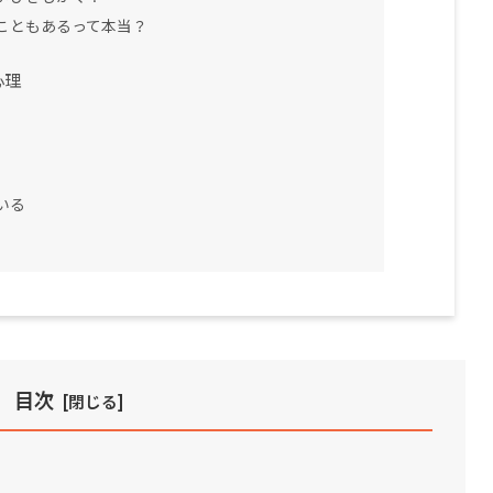
こともあるって本当？
心理
いる
目次