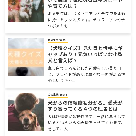
や育て方は？
ポメチワは、ポメラニアンとチワワを両親
に持つミックス犬です。チワラニアンやチ
ワポメとも...
犬の生態/気持ち
【犬種クイズ】見た目と性格にギ
ャップあり！元気いっぱいな小型
犬と言えば？
真っ白でころんとした可愛らしい見た目
と、プライドが高く攻撃的な一面がある性
格というギャ...
犬の生態/気持ち
犬からの信頼度も分かる。愛犬が
すり寄ってくる４つの理由とは
犬は感情豊かな動物です。一緒に暮らして
いるといろいろな表情を見せてくれます。
そして、人...