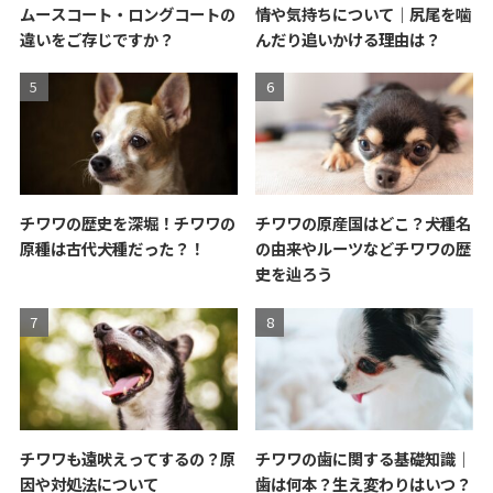
ムースコート・ロングコートの
情や気持ちについて｜尻尾を噛
違いをご存じですか？
んだり追いかける理由は？
チワワの歴史を深堀！チワワの
チワワの原産国はどこ？犬種名
原種は古代犬種だった？！
の由来やルーツなどチワワの歴
史を辿ろう
チワワも遠吠えってするの？原
チワワの歯に関する基礎知識｜
因や対処法について
歯は何本？生え変わりはいつ？