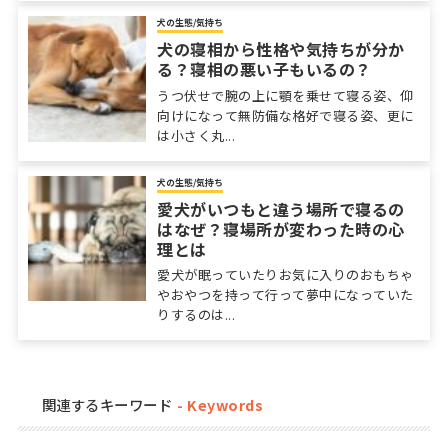
犬の生態/気持ち
犬の寝相から性格や気持ちが分か
る？寝相の悪い子もいるの？
うつ伏せで腕の上に顎を乗せて寝る姿、仰
向けになって無防備な格好で寝る姿、更に
は小さく丸...
犬の生態/気持ち
愛犬がいつもと違う場所で寝るの
はなぜ？寝場所が変わった時の心
理とは
愛犬が眠っていたりお気に入りのおもちゃ
やおやつを持って行って夢中になっていた
りするのは...
関連するキーワード