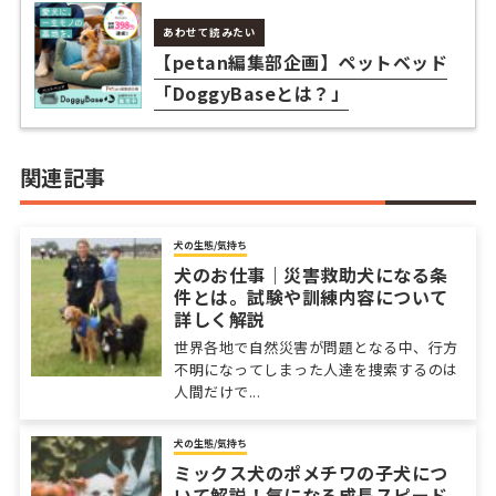
あわせて読みたい
【petan編集部企画】ペットベッド
「DoggyBaseとは？」
関連記事
犬の生態/気持ち
犬のお仕事｜災害救助犬になる条
件とは。試験や訓練内容について
詳しく解説
世界各地で自然災害が問題となる中、行方
不明になってしまった人達を捜索するのは
人間だけで...
犬の生態/気持ち
ミックス犬のポメチワの子犬につ
いて解説！気になる成長スピード