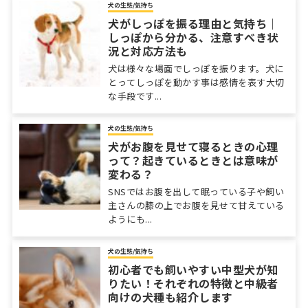
犬の生態/気持ち
犬がしっぽを振る理由と気持ち｜
しっぽから分かる、注意すべき状
況と対応方法も
犬は様々な場面でしっぽを振ります。犬に
とってしっぽを動かす事は感情を表す大切
な手段です...
犬の生態/気持ち
犬がお腹を見せて寝るときの心理
って？起きているときとは意味が
変わる？
SNSではお腹を出して眠っている子や飼い
主さんの膝の上でお腹を見せて甘えている
ようにも...
犬の生態/気持ち
初心者でも飼いやすい中型犬が知
りたい！それぞれの特徴と中級者
向けの犬種も紹介します