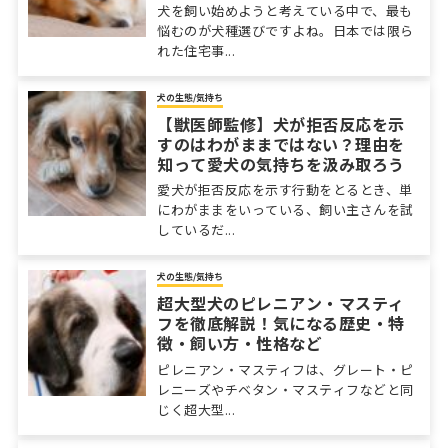
犬を飼い始めようと考えている中で、最も
悩むのが犬種選びですよね。日本では限ら
れた住宅事...
犬の生態/気持ち
【獣医師監修】犬が拒否反応を示
すのはわがままではない？理由を
知って愛犬の気持ちを汲み取ろう
愛犬が拒否反応を示す行動をとるとき、単
にわがままをいっている、飼い主さんを試
しているだ...
犬の生態/気持ち
超大型犬のピレニアン・マスティ
フを徹底解説！気になる歴史・特
徴・飼い方・性格など
ピレニアン・マスティフは、グレート・ピ
レニーズやチベタン・マスティフなどと同
じく超大型...