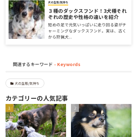
犬の生態/気持ち
３種のダックスフンド！3犬種それ
ぞれの歴史や性格の違いを紹介
短めの足で元気いっぱいに走り回る姿がチ
ャーミングなダックスフンド。実は、古く
から狩猟犬...
関連するキーワード
犬の生態/気持ち
カテゴリーの人気記事