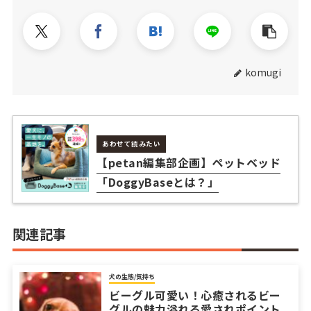
komugi
あわせて読みたい
【petan編集部企画】ペットベッド
「DoggyBaseとは？」
関連記事
犬の生態/気持ち
ビーグル可愛い！心癒されるビー
グルの魅力溢れる愛されポイント