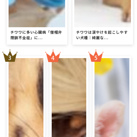
チワワに多い心臓病「僧帽弁
チワワは涙やけを起こしやす
閉鎖不全症」に...
い犬種｜綺麗な...