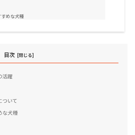
すすめな犬種
目次
の活躍
について
めな犬種