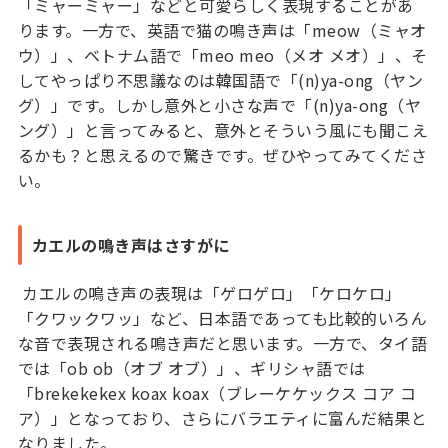
「ミャーミャー」などと可愛らしく表現することがあ
ります。一方で、英語で猫の鳴き声は「meow（ミャオ
ウ）」、ベトナム語で「meo meo（メオ メオ）」、そ
してやっぱり不思議なのは韓国語で「(n)ya-ong（ヤン
グ）」です。しかし意外と小さな声で「(n)ya-ong（ヤ
ング）」と言ってみると、意外とそういう風にも聞こえ
るかも？と思えるので驚きです。ぜひやってみてくださ
い。
カエルの鳴き声はさすがに
カエルの鳴き声の表現は「ゲロゲロ」「ケロケロ」
「クワックワッ」など、日本語であっても比較的いろん
な音で表現される鳴き声だと思います。一方で、タイ語
では「ob ob（オブ オブ）」、ギリシャ語では
「brekekekex koax koax（ブレーケケックス コア コ
ア）」となっており、さらにバラエティに富んだ結果と
なりました。