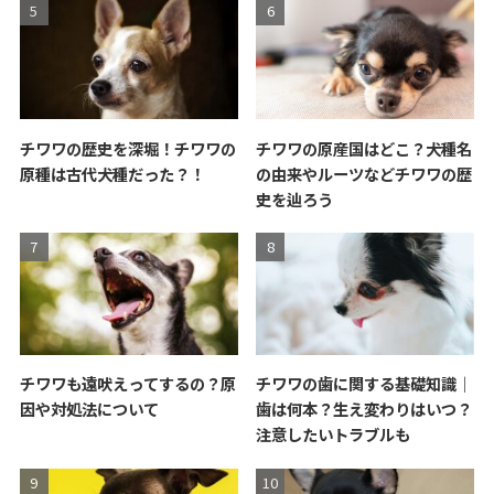
チワワの歴史を深堀！チワワの
チワワの原産国はどこ？犬種名
原種は古代犬種だった？！
の由来やルーツなどチワワの歴
史を辿ろう
チワワも遠吠えってするの？原
チワワの歯に関する基礎知識｜
因や対処法について
歯は何本？生え変わりはいつ？
注意したいトラブルも