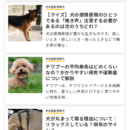
犬の生態/気持ち
【クイズ】犬の感情表現のひとつ
である「鳴き声」注意する必要が
あるのは次のうちどれ？
犬は感情表現が豊かな生きものです。楽し
いとき・悲しいとき・怒ったときなどで鳴
き声が異な...
犬の生態/気持ち
チワプーの平均寿命はどのくらい
なの？かかりやすい病気や運動量
について解説
チワプーは、チワワとトイプードルを両親
に持ち、愛らしい外見だけでなく育てやす
い性格を持...
犬の生態/気持ち
犬が丸まって寝る理由について｜
リラックスしている？病気のサイ