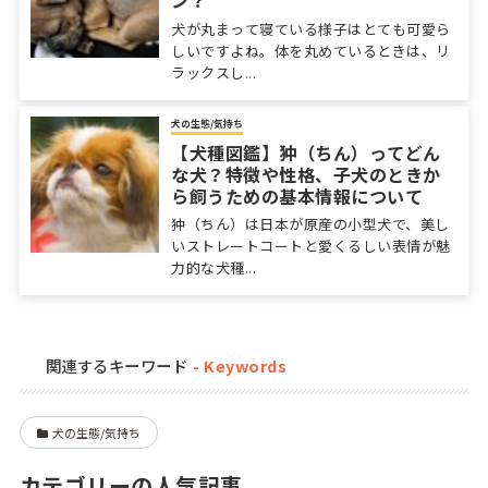
ン？
犬が丸まって寝ている様子はとても可愛ら
しいですよね。体を丸めているときは、リ
ラックスし...
犬の生態/気持ち
【犬種図鑑】狆（ちん）ってどん
な犬？特徴や性格、子犬のときか
ら飼うための基本情報について
狆（ちん）は日本が原産の小型犬で、美し
いストレートコートと愛くるしい表情が魅
力的な犬種...
関連するキーワード
犬の生態/気持ち
カテゴリーの人気記事